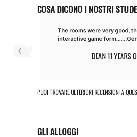
COSA DICONO I NOSTRI STUD
t
The rooms were very good, the 
taff
interactive game form…….Genera
DEAN
11 YEARS OL
PUOI TROVARE ULTERIORI RECENSIONI A QUE
GLI ALLOGGI