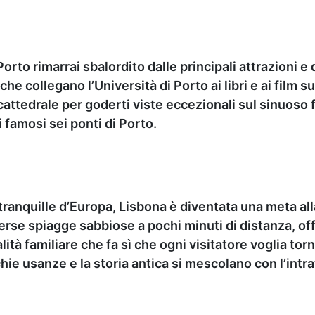
rto rimarrai sbalordito dalle principali attrazioni e d
he collegano l’Università di Porto ai libri e ai film s
a cattedrale per goderti viste eccezionali sul sinuoso
 famosi sei ponti di Porto.
 tranquille d’Europa, Lisbona è diventata una meta all
erse spiagge sabbiose a pochi minuti di distanza, off
alità familiare che fa sì che ogni visitatore voglia to
chie usanze e la storia antica si mescolano con l’intr