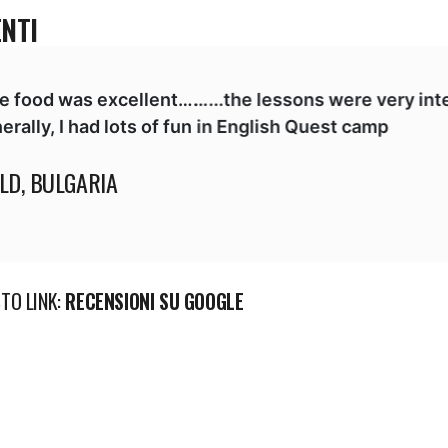
ENTI
food was excellent……...the lessons were very intere
lly, I had lots of fun in English Quest camp
D, BULGARIA
STO LINK:
RECENSIONI SU GOOGLE