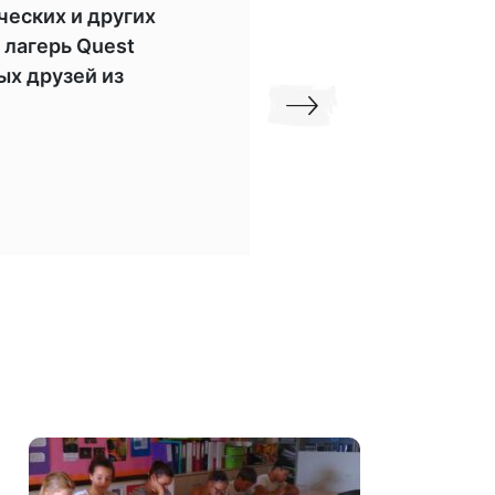
ческих и других
Quest Camp это ч
 лагерь Quest
действительно н
ых друзей из
Я остался довол
хорошие воспом
БОР