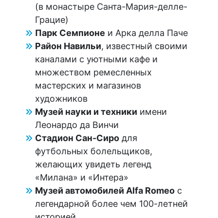
(в монастыре Санта-Мария-делле-
Грацие)
Парк Семпионе
и Арка делла Паче
Район Навильи
, известный своими
каналами с уютными кафе и
множеством ремесленных
мастерских и магазинов
художников
Музей науки и техники
имени
Леонардо да Винчи
Стадион Сан-Сиро
для
футбольных болельщиков,
желающих увидеть легенд
«Милана» и «Интера»
Музей автомобилей Alfa Romeo
с
легендарной более чем 100-летней
историей.