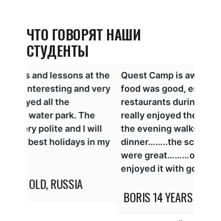
ЧТО ГОВОРЯТ НАШИ
СТУДЕНТЫ
at the
Quest Camp is awesome. ……the
I lik
 very
food was good, especially in
happ
restaurants during dinners………I
lear
he
really enjoyed the cycling tours and
Gener
will
the evening walks after
pro
in my
dinner……..the school and teacher
FILI
were great………overall I really
enjoyed it with good memories
BORIS
14 YEARS OLD, BULGARIA