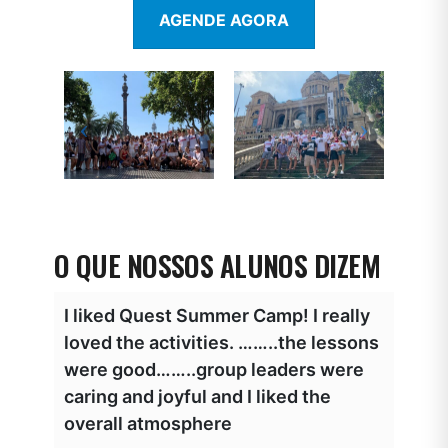
AGENDE AGORA
O QUE NOSSOS ALUNOS DIZEM
ry
I liked Quest Summer Camp! I really
I li
loved the activities. ……..the lessons
used
y and
were good……..group leaders were
reall
e!!!!
caring and joyful and I liked the
delic
overall atmosphere
and i