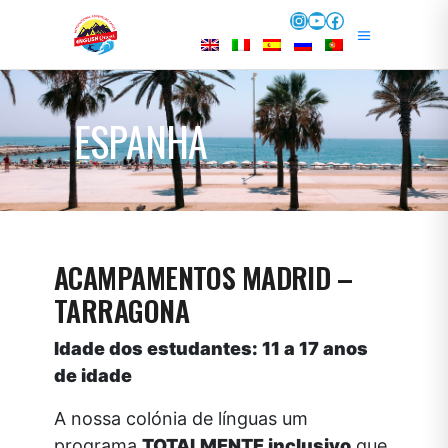
Instagram
YouTube
Facebook
ESPANHA
ACAMPAMENTOS MADRID –
TARRAGONA
Idade dos estudantes: 11 a 17 anos
de idade
A nossa colónia de línguas um
programa
TOTALMENTE inclusivo
que